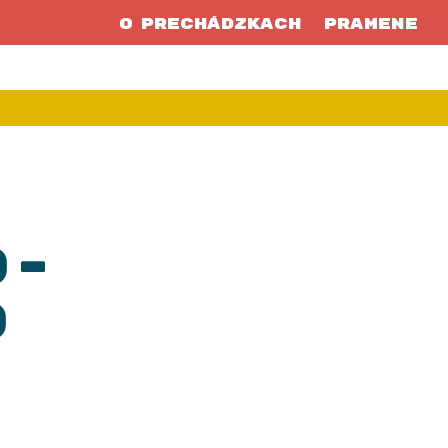
O prechádzkach
Pramene
o-
o