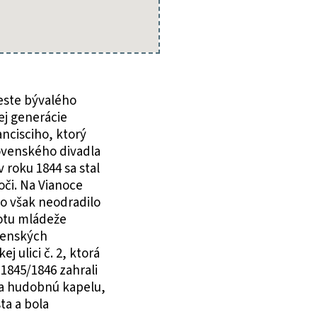
este bývalého
ej generácie
ancisciho, ktorý
lovenského divadla
 roku 1844 sa stal
oči. Na Vianoce
ho však neodradilo
notu mládeže
ovenských
 ulici č. 2, ktorá
 1845/1846 zahrali
, a hudobnú kapelu,
ta a bola