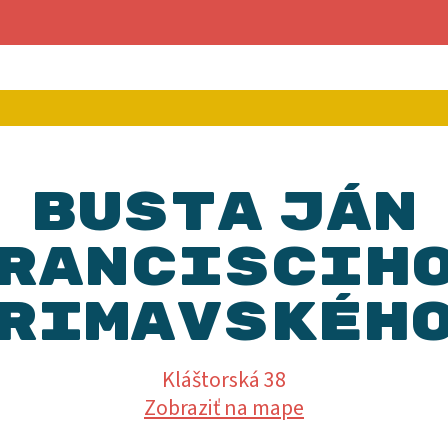
o
brať inú prechádzku
Busta Ján
ranciscih
Rimavskéh
Kláštorská 38
Zobraziť na mape