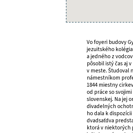
generácie
a jedného
z vodcov
slovenskej
časti
povstania
Vo foyeri budovy G
v revolúcii
jezuitského kolégi
1848/1849
a jedného z vodcov 
Jána
pôsobil istý čas aj
Francisciho.
v meste. Študoval n
námestníkom profeso
1844 miestny cirke
od práce so svojimi
slovenskej. Na jej 
divadelných ochotní
ho dala k dispozíci
dvadsaťdva predstav
ktorá v niektorých 