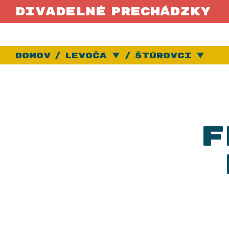
Divadelné prechádzky
Domov
Levoča
Vybrať iné mest
Štúrovci
Vy
F
Vo
foyeri