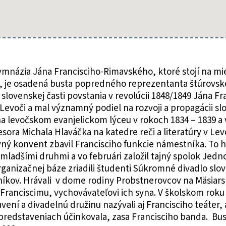
ymnázia Jána Francisciho-Rimavského, ktoré stojí na mi
a, je osadená busta popredného reprezentanta štúrovsk
slovenskej časti povstania v revolúcii 1848/1849 Jána Fr
 v Levoči a mal významný podiel na rozvoji a propagácii s
a levočskom evanjelickom lýceu v rokoch 1834 – 1839 a v
ra Michala Hlaváčka na katedre reči a literatúry v Lev
vný konvent zbavil Francisciho funkcie námestníka. To 
 mladšími druhmi a vo februári založil tajný spolok Jed
organizačnej báze zriadili študenti Súkromné divadlo sl
kov. Hrávali v dome rodiny Probstnerovcov na Mäsiarskej
i Franciscimu, vychovávateľovi ich syna. V školskom roku
ení a divadelnú družinu nazývali aj Francisciho teáter
predstaveniach účinkovala, zasa Francisciho banda. Bus