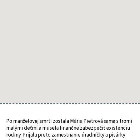
malými
deťmi
a musela
finančne
zabezpečiť
existenciu
rodiny.
Po manželovej smrti zostala Mária Pietrová sama s tromi
malými deťmi a musela finančne zabezpečiť existenciu
rodiny. Prijala preto zamestnanie úradníčky a pisárky