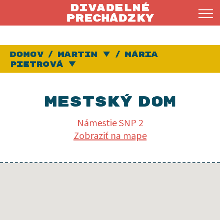
Divadelné
prechádzky
Domov
Martin
Vybrať iné mesto
Mária
Pietrová
Vybrať inú prechádzku
Mestský dom
Námestie SNP 2
Po
Zobraziť na mape
manželovej
smrti
zostala
Mária
Pietrová
sama
s tromi