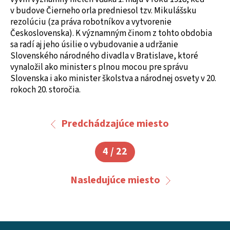
v budove Čierneho orla predniesol tzv. Mikulášsku
rezolúciu (za práva robotníkov a vytvorenie
Československa). K významným činom z tohto obdobia
sa radí aj jeho úsilie o vybudovanie a udržanie
Slovenského národného divadla v Bratislave, ktoré
vynaložil ako minister s plnou mocou pre správu
Slovenska i ako minister školstva a národnej osvety v 20.
rokoch 20. storočia.
Predchádzajúce miesto
4 / 22
Nasledujúce miesto