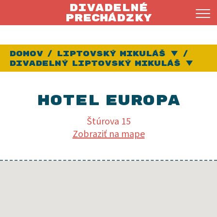
Divadelné
prechádzky
Domov
Liptovský Mikuláš
Vybra
Divadelný Liptovský Mikuláš
Vy
Hotel Europa
Štúrova 15
Hotel
Zobraziť na mape
Royal
(neskôr
Hotel
Europa)
a jeho
kaviareň
patrili