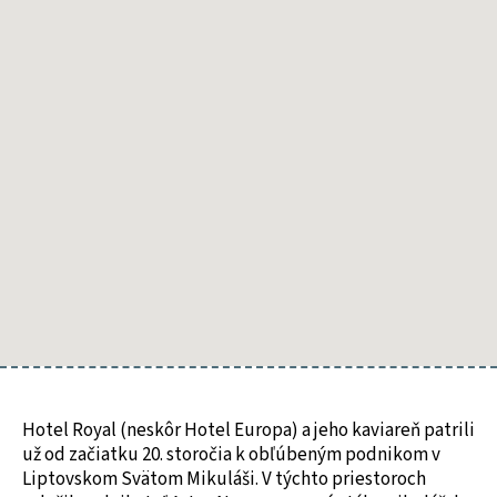
už
od
začiatku
20. storočia
k obľúbeným
podnikom
v Liptovskom
Svätom
Mikuláši.
Hotel Royal (neskôr Hotel Europa) a jeho kaviareň patrili
už od začiatku 20. storočia k obľúbeným podnikom v
Liptovskom Svätom Mikuláši. V týchto priestoroch