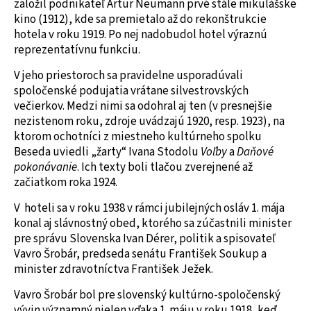
založil podnikateľ Artur Neumann prvé stále mikulášske
kino (1912), kde sa premietalo až do rekonštrukcie
hotela v roku 1919. Po nej nadobudol hotel výraznú
reprezentatívnu funkciu.
V jeho priestoroch sa pravidelne usporadúvali
spoločenské podujatia vrátane silvestrovských
večierkov. Medzi nimi sa odohral aj ten (v presnejšie
nezistenom roku, zdroje uvádzajú 1920, resp. 1923), na
ktorom ochotníci z miestneho kultúrneho spolku
Beseda uviedli „žarty“ Ivana Stodolu
Voľby
a
Daňové
pokonávanie
. Ich texty boli tlačou zverejnené až
začiatkom roka 1924.
V hoteli sa v roku 1938 v rámci jubilejných osláv 1. mája
konal aj slávnostný obed, ktorého sa zúčastnili minister
pre správu Slovenska Ivan Dérer, politik a spisovateľ
Vavro Šrobár, predseda senátu František Soukup a
minister zdravotníctva František Ježek.
Vavro Šrobár bol pre slovenský kultúrno-spoločenský
vývin významný nielen vďaka 1. máju v roku 1918, keď