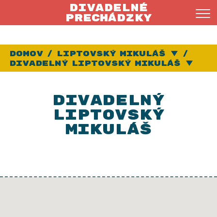
Divadelné
prechádzky
Domov
Liptovský Mikuláš
Vybra
Divadelný Liptovský Mikuláš
Vy
Divadelný
Liptovský
Mikuláš
V budove
známej
ako
Vrbický
hostinec
sa