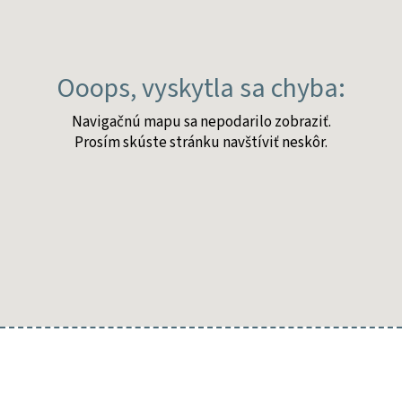
22. augusta
1830 začala
písať
história
slovenského
ochotníckeho
Navigačnú mapu sa nepodarilo zobraziť.
divadla.
Prosím skúste stránku navštíviť neskôr.
Divadlo
slovanské
svätomikulášske
tu
uviedlo
veselohru
Jána
Chalupku
Kocúrkovo.