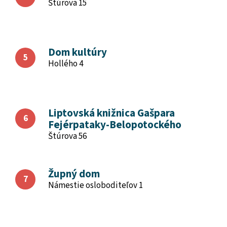
Štúrova 15
Dom kultúry
Hollého 4
Liptovská knižnica Gašpara
Fejérpataky-Belopotockého
Štúrova 56
Župný dom
Námestie osloboditeľov 1