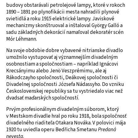
budovy obstarávali petrolejové lampy, ktoré v rokoch
1890 – 1891 po plynofikácii mesta nahradili plynové
svietidlá a roku 1915 elektrické lampy. Javiskové
mechanizmy skonštruoval a inštaloval György Galló a
sadu základných dekorácií namaľoval dekoratér scén
Mór Léhmann.
Na svoje obdobie dobre vybavené nitrianske divadlo
umožnilo vystupovať aj významnejším divadelným
osobnostiam a spoločnostiam – napríklad Ignácovi
Krecsányimu alebo Jenö Veszprémimu, ale aj
Rákodczayho spoločnosti, Deákovej spoločnosti či
Divadelnej spoločnosti Józsefa Nádassyho. Do vzniku
Československej republiky sa tu vystriedalo viac než
dvadsať maďarských spoločností.
Prvým profesionálnym divadelným súborom, ktorý
v Mestskom divadle hral po roku 1918, bola spoločnosť
divadelného riaditeľa Otakara Nováka. V polovici mája
1920 tu uviedla operu Bedřicha Smetanu
Predaná
nevesta
.