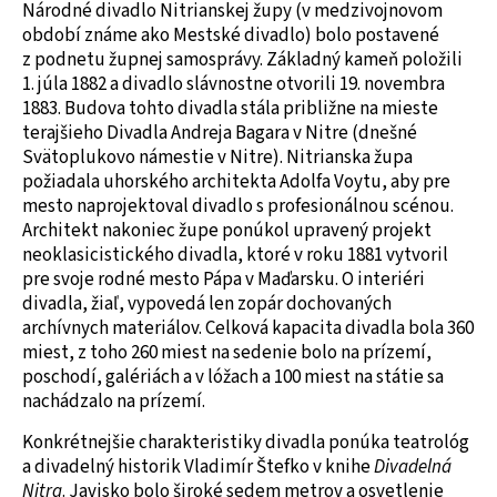
Národné divadlo Nitrianskej župy (v medzivojnovom
období známe ako Mestské divadlo) bolo postavené
z podnetu župnej samosprávy. Základný kameň položili
1. júla 1882 a divadlo slávnostne otvorili 19. novembra
1883. Budova tohto divadla stála približne na mieste
terajšieho Divadla Andreja Bagara v Nitre (dnešné
Svätoplukovo námestie v Nitre). Nitrianska župa
požiadala uhorského architekta Adolfa Voytu, aby pre
mesto naprojektoval divadlo s profesionálnou scénou.
Architekt nakoniec župe ponúkol upravený projekt
neoklasicistického divadla, ktoré v roku 1881 vytvoril
pre svoje rodné mesto Pápa v Maďarsku. O interiéri
divadla, žiaľ, vypovedá len zopár dochovaných
archívnych materiálov. Celková kapacita divadla bola 360
miest, z toho 260 miest na sedenie bolo na prízemí,
poschodí, galériách a v lóžach a 100 miest na státie sa
nachádzalo na prízemí.
Konkrétnejšie charakteristiky divadla ponúka teatrológ
a divadelný historik Vladimír Štefko v knihe
Divadelná
Nitra
. Javisko bolo široké sedem metrov a osvetlenie