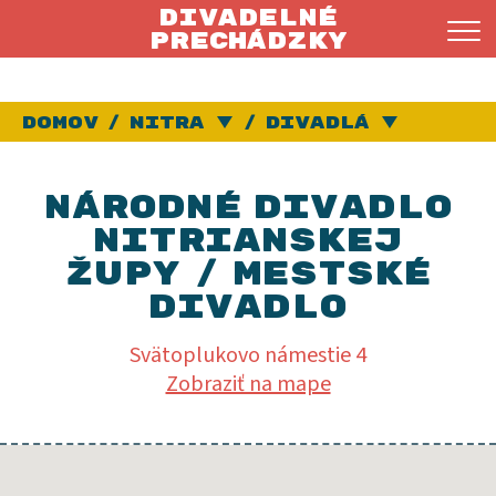
Divadelné
prechádzky
Domov
Nitra
Vybrať iné mesto
Divadlá
Vybra
Národné divadlo
Nitrianskej
župy / Mestské
divadlo
Svätoplukovo námestie 4
Národné
Zobraziť na mape
divadlo
Nitrianskej
župy
(v