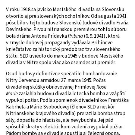
V roku 1918 sa javisko Mestského divadla na Slovensku
otvorilo aj pre slovenských ochotníkov. Od augusta 1941
pôsobilo v tejto budove Slovenské ľudové divadlo Fraňa
Devínskeho. Prvou nitrianskou premiérou tohto súboru
bola dráma Antona Prídavka
Pribina
(6. 9. 1941), ktorá
v zmysle dobovej propagandy vydávala Pribinove
kniežatstvo za historický predobraz tzv. slovenského
štátu. SĽD uviedlo do marca 1945 v budove Mestského
divadla v Nitre spolu viac ako osemdesiat premiér.
Osud budovy definitívne spečatilo bombardovanie
Nitry Červenou armádou 27. marca 1945. Počas
divadelnej skúšky obnovovanej Frimlovej
Rose
Marie
zasiahla budovu divadla letecká bomba a vzápätí
vypukol požiar. Podľa spomienok divadelníkov Františka
Kabrheľa a Márie Svobodovej (členov SĽD a neskôr
Nitrianskeho krajového divadla) prerazila bomba strop
sály, dopadla do hľadiska, ale nevybuchla. Jej pád
spôsobil skraty v elektrickom vedení a vypukol požiar.
Pádom bomby sa v divadle spustila aj železná opona,