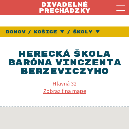
Divadelné
prechádzky
Domov
Košice
Vybrať iné mesto
Školy
Vybrať
Herecká škola
baróna Vinczenta
Berzeviczyho
Hlavná 32
Od
Zobraziť na mape
druhej
dekády
19. storočia
pôsobili
v Košiciach
významné