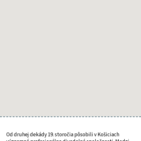
profesionálne
divadelné
spoločnosti.
Medzi
inými
aj
Peštianska
národná
činoherná
spoločnosť,
v ktorej
hrávala
napríklad
budúca
slávna
maďarská
herečka
Róza
Déryová.
Od druhej dekády 19. storočia pôsobili v Košiciach