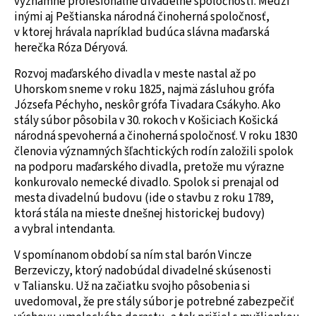
významné profesionálne divadelné spoločnosti. Medzi
inými aj Peštianska národná činoherná spoločnosť,
v ktorej hrávala napríklad budúca slávna maďarská
herečka Róza Déryová.
Rozvoj maďarského divadla v meste nastal až po
Uhorskom sneme v roku 1825, najmä zásluhou grófa
Józsefa Péchyho, neskôr grófa Tivadara Csákyho. Ako
stály súbor pôsobila v 30. rokoch v Košiciach Košická
národná spevoherná a činoherná spoločnosť. V roku 1830
členovia významných šľachtických rodín založili spolok
na podporu maďarského divadla, pretože mu výrazne
konkurovalo nemecké divadlo. Spolok si prenajal od
mesta divadelnú budovu (ide o stavbu z roku 1789,
ktorá stála na mieste dnešnej historickej budovy)
a vybral intendanta.
V spomínanom období sa ním stal barón Vincze
Berzeviczy, ktorý nadobúdal divadelné skúsenosti
v Taliansku. Už na začiatku svojho pôsobenia si
uvedomoval, že pre stály súbor je potrebné zabezpečiť