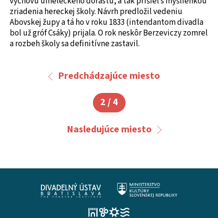
výchovu umeleckého dorastu, a tak prišiel s myšlienkou
zriadenia hereckej školy. Návrh predložil vedeniu
Abovskej župy a tá ho v roku 1833 (intendantom divadla
bol už gróf Csáky) prijala. O rok neskôr Berzeviczy zomrel
a rozbeh školy sa definitívne zastavil.
Predchádzajúce miesto
2 / 4
Nasledujúce miesto