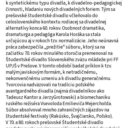
k syntetickému typu divadla, k divadelno-pedagogickej
činnosti, hľadaniu nových divadelných foriem. Tým sa
prešovské študentské divadlo včleňovalo do
celoslovenského kontextu rodiacej sa divadelnej
alternatívy konca 60. rokov. Osobnosť dramatika,
dramaturga a pedagóga Karola Horáka sa stala
určujúcou aj v rokoch tzv. normalizácie. Jeho neúnavná
práca zabezpečila „prežitie“ súboru, ktorý sa na
začiatku 70. rokov minulého storočia premenoval na
Študentské divadlo Slovenského zväzu mládeže pri FF
UPJŠ v Prešove. V tomto období badať príklon k tzv.
malým javiskovým formám, k netradičnému,
nekonvenčnému umeniu a k divadlu generačnému.
Tvorcovia nadväzovali na tradíciu poľského
avantgardného divadla (najmä divadelníkov ako
Tadeusz Kantor a JerzyGrotowski) a biomechaniku
ruského režiséra Vsevoloda Emilieviča Mejerchoľda.
Súbor absolvoval mnoho zahraničných zájazdov na
študentské festivaly (Rakúsko, Švajčiarsko, Poľsko).
V 70. a 80. rokoch prešovské Študentské divadlo