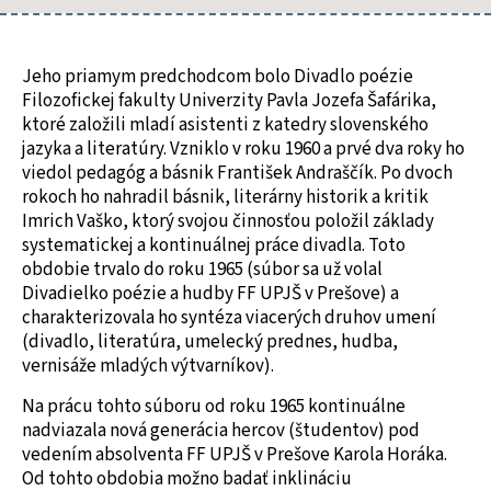
Jeho priamym predchodcom bolo Divadlo poézie
Filozofickej fakulty Univerzity Pavla Jozefa Šafárika,
ktoré založili mladí asistenti z katedry slovenského
jazyka a literatúry. Vzniklo v roku 1960 a prvé dva roky ho
viedol pedagóg a básnik František Andraščík. Po dvoch
rokoch ho nahradil básnik, literárny historik a kritik
Imrich Vaško, ktorý svojou činnosťou položil základy
systematickej a kontinuálnej práce divadla. Toto
obdobie trvalo do roku 1965 (súbor sa už volal
Divadielko poézie a hudby FF UPJŠ v Prešove) a
charakterizovala ho syntéza viacerých druhov umení
(divadlo, literatúra, umelecký prednes, hudba,
vernisáže mladých výtvarníkov).
Na prácu tohto súboru od roku 1965 kontinuálne
nadviazala nová generácia hercov (študentov) pod
vedením absolventa FF UPJŠ v Prešove Karola Horáka.
Od tohto obdobia možno badať inklináciu