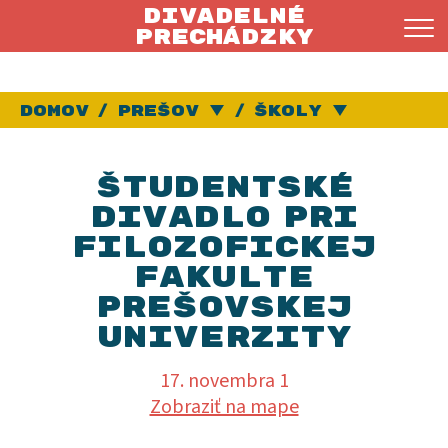
Divadelné
prechádzky
Domov
Prešov
Vybrať iné mesto
Školy
Vybrať
Študentské
divadlo pri
Filozofickej
fakulte
Prešovskej
univerzity
17. novembra 1
Jeho
Zobraziť na mape
priamym