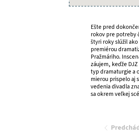
Ešte pred dokončen
rokov pre potreby 
štyri roky slúžil a
premiérou dramatiz
Pražmáriho. Inscen
záujem, keďže DJZ 
typ dramaturgie a o
mierou prispelo aj 
vedenia divadla zn
sa okrem veľkej sc
Predchád