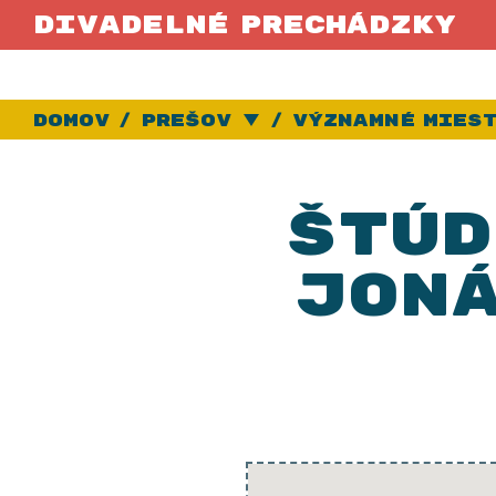
Divadelné prechádzky
Domov
Prešov
Vybrať iné mest
Významné mies
Štúd
Joná
Štúdio
’83
sa
otváralo