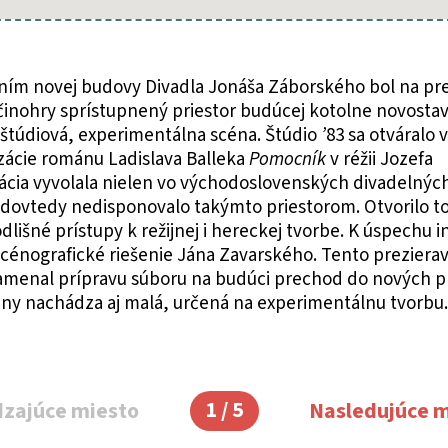
ím novej budovy Divadla Jonáša Záborského bol na prel
činohry sprístupnený priestor budúcej kotolne novostav
ko štúdiová, experimentálna scéna. Štúdio
’
83 sa otváralo 
ácie románu Ladislava Balleka
Pomocník
v réžii Jozefa
ácia vyvolala nielen vo východoslovenských divadelnýc
dovtedy nedisponovalo takýmto priestorom. Otvorilo t
dlišné prístupy k režijnej i hereckej tvorbe. K úspechu 
scénografické riešenie Jána Zavarského. Tento preziera
amenal prípravu súboru na budúci prechod do nových pr
ény nachádza aj malá, určená na experimentálnu tvorbu.
1 / 5
zajúce miesto
Nasledujúce m