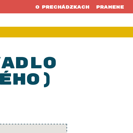
O prechádzkach
Pramene
vadlo
kého)