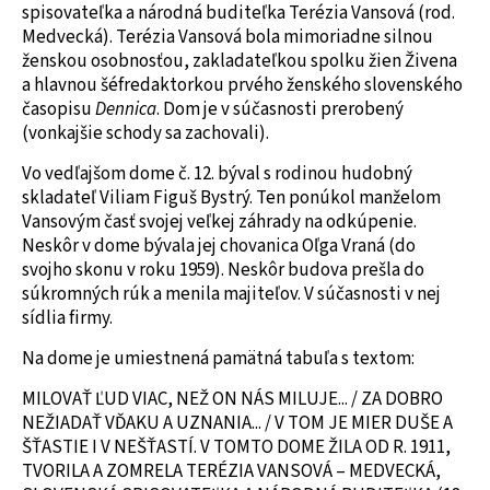
spisovateľka a národná buditeľka Terézia Vansová (rod.
Medvecká). Terézia Vansová bola mimoriadne silnou
ženskou osobnosťou, zakladateľkou spolku žien Živena
a hlavnou šéfredaktorkou prvého ženského slovenského
časopisu
Dennica
. Dom je v súčasnosti prerobený
(vonkajšie schody sa zachovali).
Vo vedľajšom dome č. 12. býval s rodinou hudobný
skladateľ Viliam Figuš Bystrý. Ten ponúkol manželom
Vansovým časť svojej veľkej záhrady na odkúpenie.
Neskôr v dome bývala jej chovanica Oľga Vraná (do
svojho skonu v roku 1959). Neskôr budova prešla do
súkromných rúk a menila majiteľov. V súčasnosti v nej
sídlia firmy.
Na dome je umiestnená pamätná tabuľa s textom:
MILOVAŤ ĽUD VIAC, NEŽ ON NÁS MILUJE... / ZA DOBRO
NEŽIADAŤ VĎAKU A UZNANIA... / V TOM JE MIER DUŠE A
ŠŤASTIE I V NEŠŤASTÍ. V TOMTO DOME ŽILA OD R. 1911,
TVORILA A ZOMRELA TERÉZIA VANSOVÁ – MEDVECKÁ,