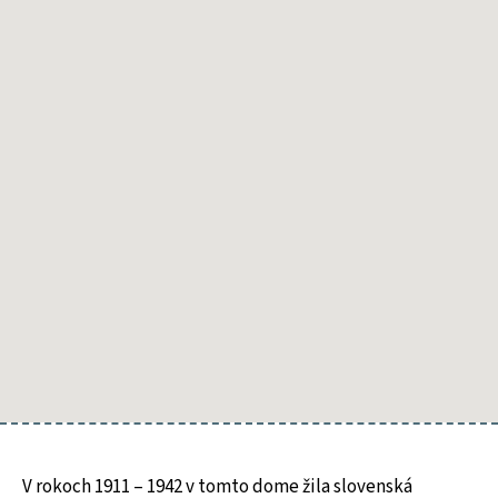
spisovateľka
a národná
buditeľka
Terézia
Vansová
(rod.
Medvecká).
V rokoch 1911 – 1942 v tomto dome žila slovenská